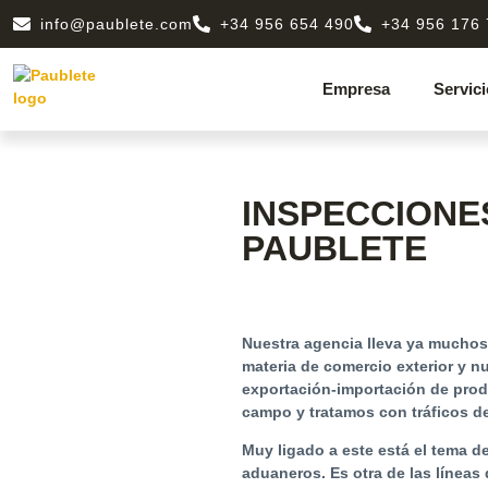
info@paublete.com
+34 956 654 490
+34 956 176
Empresa
Servic
INSPECCIONE
PAUBLETE
Nuestra agencia lleva ya muchos
materia de comercio exterior y nu
exportación-importación de prod
campo y tratamos con
tráficos d
Muy ligado a este está el tema d
aduaneros. Es otra de las líneas