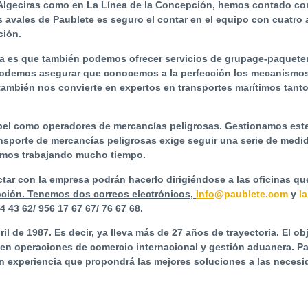
n Algeciras como en La Línea de la Concepción, hemos contado 
 avales de Paublete es seguro el contar en el equipo con cuatro
ción.
ia es que también podemos ofrecer
servicios de grupage-paqueter
podemos asegurar que conocemos a la perfección los mecanismos
también nos convierte en expertos en transportes marítimos tant
apel como
operadores de mercancías peligrosas
. Gestionamos este
ransporte de mercancías peligrosas exige seguir una serie de med
evamos trabajando mucho tiempo.
ar con la empresa podrán hacerlo dirigiéndose a las oficinas qu
ción. Tenemos dos correos electrónicos,
Info
@paublete.com
y
l
4 43 62/ 956 17 67 67/ 76 67 68.
l de 1987. Es decir, ya lleva más de 27 años de trayectoria. El ob
n operaciones de comercio internacional y gestión aduanera. Pa
n experiencia que propondrá las mejores soluciones a las necesi