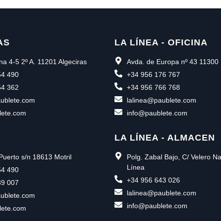
AS
LA LÍNEA - OFICINA
na 4-5 2º A. 11201 Algeciras
Avda. de Europa nº 43 11300 
54 490
+34 956 176 767
54 362
+34 956 766 768
ublete.com
lalinea@paublete.com
lete.com
info@paublete.com
LA LÍNEA - ALMACEN
Puerto s/n 18613 Motril
Polg. Zabal Bajo, C/ Velero N
Línea
54 490
+34 956 643 026
39 007
lalinea@paublete.com
ublete.com
info@paublete.com
lete.com