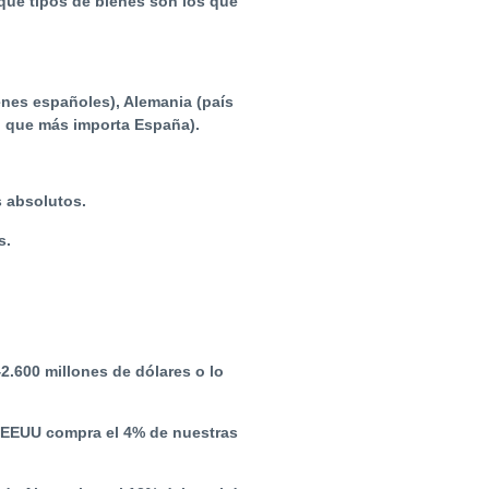
qué tipos de bienes son los que
enes españoles), Alemania (país
o que más importa España).
 absolutos.
s.
2.600 millones de dólares o lo
%. EEUU compra el 4% de nuestras