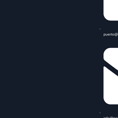
puerto@
info@pa