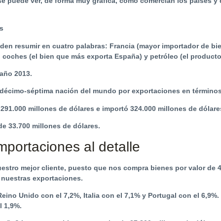
se puede ver, de forma muy gráfica, cómo comercian los países y 
den resumir en cuatro palabras: Francia (mayor importador de bi
 coches (el bien que más exporta España) y petróleo (el product
 año 2013.
 décimo-séptima nación del mundo por exportaciones en términos
91.000 millones de dólares e importó 324.000 millones de dólare
de 33.700 millones de dólares.
mportaciones al detalle
estro mejor cliente, puesto que nos compra bienes por valor de 4
 nuestras exportaciones.
eino Unido con el 7,2%, Italia con el 7,1% y Portugal con el 6,9
l 1,9%.