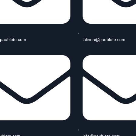
paublete.com
lalinea@paublete.com
ublete.com
info@paublete.com